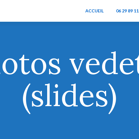
ACCUEIL
06 29 89 11
otos vede
(slides)