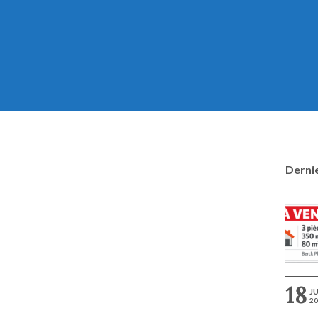
Dernie
18
JU
20