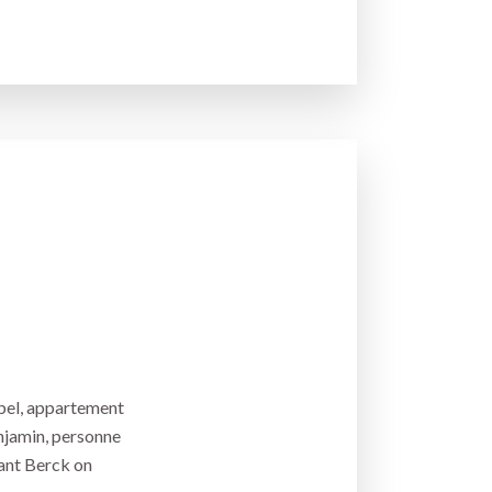
 bel, appartement
njamin, personne
nant Berck on