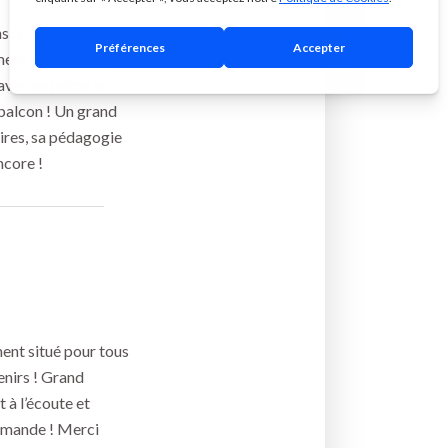
ans un appartement
ent idéal à deux
avec en prime le
 balcon ! ​Un grand
aires, sa pédagogie
ncore !
ent situé pour tous
venirs ! Grand
à l’écoute et
ommande ! Merci