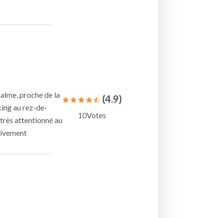
calme, proche de la
(4.9)
king au rez-de-
10Votes
très attentionné au
vivement