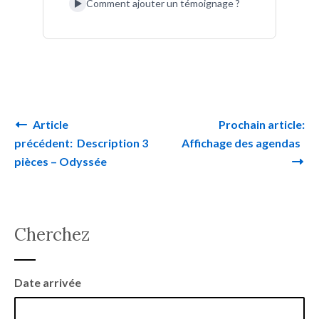
Article
Prochain article:
Navigation de l’article
précédent: Description 3
Affichage des agendas
pièces – Odyssée
Cherchez
Date arrivée