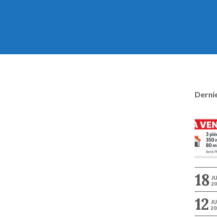
Dernie
18
JU
20
12
JU
20