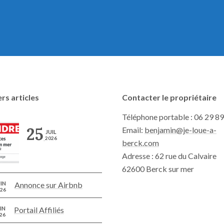
rs articles
Contacter le propriétaire
Téléphone portable : 06 29 89
25
Email:
benjamin@je-loue-a-
JUIL
2026
berck.com
Adresse : 62 rue du Calvaire
62600 Berck sur mer
IN
Annonce sur Airbnb
26
IN
Portail Affiliés
26