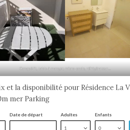
Canapé lit, table à manger, micro-onde, réfrigérateur…
rix et la disponibilité pour Résidence La 
50m mer Parking
Date de départ
Adultes
Enfants