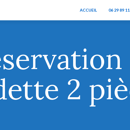
ACCUEIL
06 29 89 11
servation
ette 2 pi