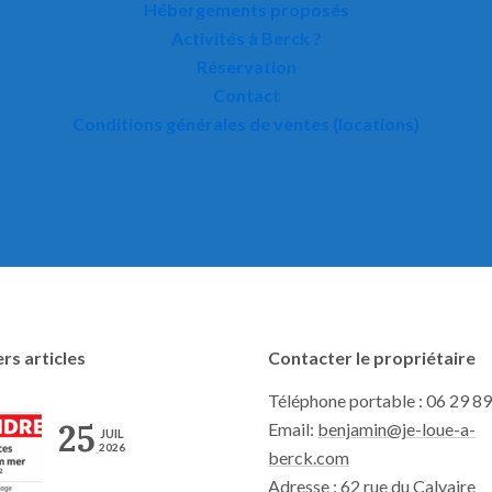
Hébergements proposés
Activités à Berck ?
Réservation
Contact
Conditions générales de ventes (locations)
rs articles
Contacter le propriétaire
Téléphone portable : 06 29 89
25
Email:
benjamin@je-loue-a-
JUIL
2026
berck.com
Adresse : 62 rue du Calvaire