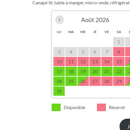
Canapé lit, table à manger, micro-onde, réfrigéra
‹
Août 2026
LU
MA
ME
JE
VE
SA
1
3
4
5
6
7
8
10
11
12
13
14
15
17
18
19
20
21
22
24
25
26
27
28
29
31
Disponible
Réservé
J