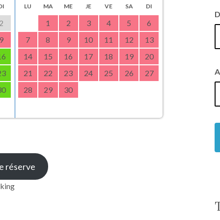
DI
LU
MA
ME
JE
VE
SA
DI
D
2
1
2
3
4
5
6
9
7
8
9
10
11
12
13
16
14
15
16
17
18
19
20
A
23
21
22
23
24
25
26
27
30
28
29
30
e réserve
rking