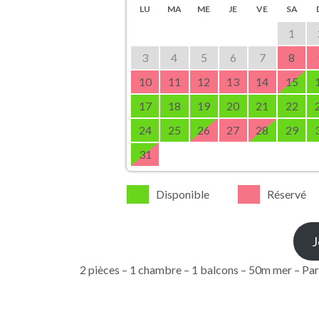
LU
MA
ME
JE
VE
SA
1
3
4
5
6
7
8
10
11
12
13
14
15
17
18
19
20
21
22
24
25
26
27
28
29
31
Disponible
Réservé
J
2 pièces – 1 chambre – 1 balcons – 50m mer – Pa