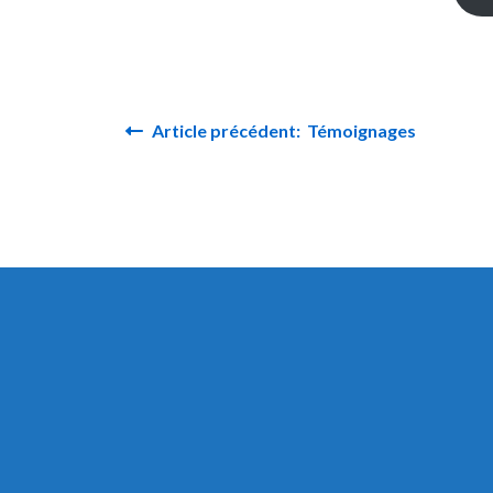
Article précédent: Témoignages
Navigation de l’article