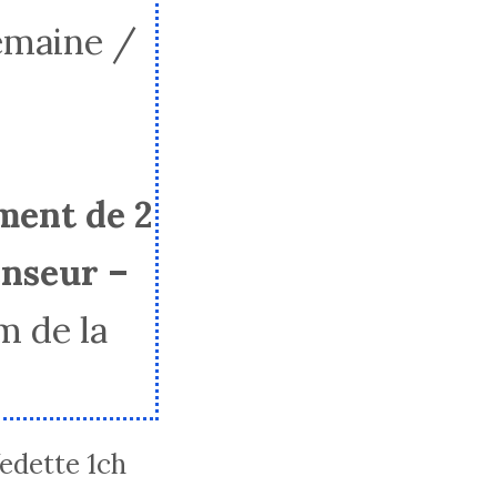
emaine /
ment de 2
enseur –
 de la
Vedette 1ch