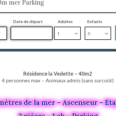
50m mer Parking
Date de départ
Adultes
Enfants
Résidence la Vedette – 40m2
4 personnes max – Animaux admis (sans surcoût)
mètres de la mer – Ascenseur – Eta
2 pièces – 1 ch – Parking